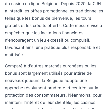
du casino en ligne Belgique. Depuis 2020, la CJH
a interdit les offres promotionnelles traditionnelles
telles que les bonus de bienvenue, les tours
gratuits et les crédits offerts. Cette mesure vise à
empêcher que les incitations financières
n'encouragent un jeu excessif ou compulsif,
favorisant ainsi une pratique plus responsable et
maîtrisée.
Comparé à d'autres marchés européens où les
bonus sont largement utilisés pour attirer de
nouveaux joueurs, la Belgique adopte une
approche résolument prudente et centrée sur la
protection des consommateurs. Néanmoins, pour
maintenir l'intérêt de leur clientèle, les casinos