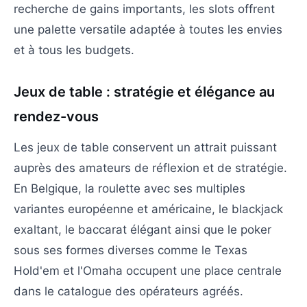
recherche de gains importants, les slots offrent
une palette versatile adaptée à toutes les envies
et à tous les budgets.
Jeux de table : stratégie et élégance au
rendez-vous
Les jeux de table conservent un attrait puissant
auprès des amateurs de réflexion et de stratégie.
En Belgique, la roulette avec ses multiples
variantes européenne et américaine, le blackjack
exaltant, le baccarat élégant ainsi que le poker
sous ses formes diverses comme le Texas
Hold'em et l'Omaha occupent une place centrale
dans le catalogue des opérateurs agréés.