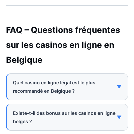
FAQ – Questions fréquentes
sur les casinos en ligne en
Belgique
Quel casino en ligne légal est le plus
▼
recommandé en Belgique ?
Existe-t-il des bonus sur les casinos en ligne
▼
belges ?