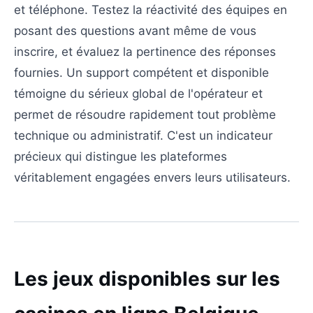
et téléphone. Testez la réactivité des équipes en
posant des questions avant même de vous
inscrire, et évaluez la pertinence des réponses
fournies. Un support compétent et disponible
témoigne du sérieux global de l'opérateur et
permet de résoudre rapidement tout problème
technique ou administratif. C'est un indicateur
précieux qui distingue les plateformes
véritablement engagées envers leurs utilisateurs.
Les jeux disponibles sur les