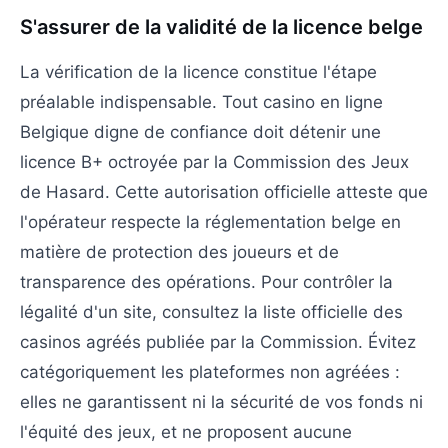
S'assurer de la validité de la licence belge
La vérification de la licence constitue l'étape
préalable indispensable. Tout casino en ligne
Belgique digne de confiance doit détenir une
licence B+ octroyée par la Commission des Jeux
de Hasard. Cette autorisation officielle atteste que
l'opérateur respecte la réglementation belge en
matière de protection des joueurs et de
transparence des opérations. Pour contrôler la
légalité d'un site, consultez la liste officielle des
casinos agréés publiée par la Commission. Évitez
catégoriquement les plateformes non agréées :
elles ne garantissent ni la sécurité de vos fonds ni
l'équité des jeux, et ne proposent aucune