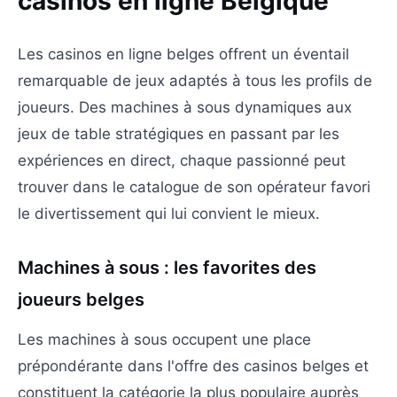
casinos en ligne Belgique
Les casinos en ligne belges offrent un éventail
remarquable de jeux adaptés à tous les profils de
joueurs. Des machines à sous dynamiques aux
jeux de table stratégiques en passant par les
expériences en direct, chaque passionné peut
trouver dans le catalogue de son opérateur favori
le divertissement qui lui convient le mieux.
Machines à sous : les favorites des
joueurs belges
Les machines à sous occupent une place
prépondérante dans l'offre des casinos belges et
constituent la catégorie la plus populaire auprès