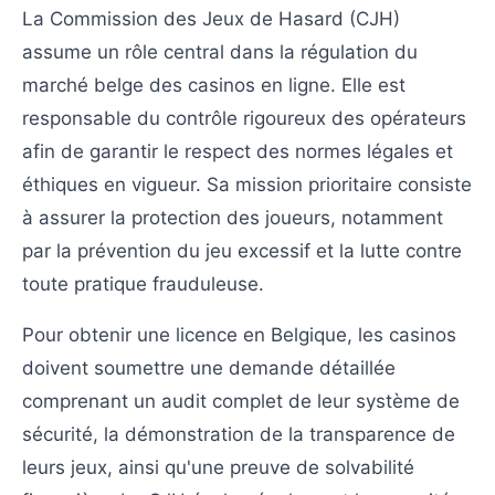
La Commission des Jeux de Hasard (CJH)
assume un rôle central dans la régulation du
marché belge des casinos en ligne. Elle est
responsable du contrôle rigoureux des opérateurs
afin de garantir le respect des normes légales et
éthiques en vigueur. Sa mission prioritaire consiste
à assurer la protection des joueurs, notamment
par la prévention du jeu excessif et la lutte contre
toute pratique frauduleuse.
Pour obtenir une licence en Belgique, les casinos
doivent soumettre une demande détaillée
comprenant un audit complet de leur système de
sécurité, la démonstration de la transparence de
leurs jeux, ainsi qu'une preuve de solvabilité