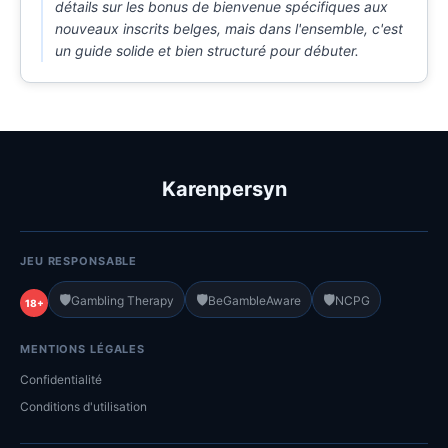
détails sur les bonus de bienvenue spécifiques aux
nouveaux inscrits belges, mais dans l'ensemble, c'est
un guide solide et bien structuré pour débuter.
Karenpersyn
JEU RESPONSABLE
🛡️
🛡️
🛡️
Gambling Therapy
BeGambleAware
NCPG
18+
MENTIONS LÉGALES
Confidentialité
Conditions d'utilisation