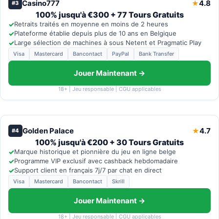
Casino777
4.8
★
#3
100% jusqu'à €300 + 77 Tours Gratuits
✓
Retraits traités en moyenne en moins de 2 heures
✓
Plateforme établie depuis plus de 10 ans en Belgique
✓
Large sélection de machines à sous Netent et Pragmatic Play
Visa
Mastercard
Bancontact
PayPal
Bank Transfer
Jouer Maintenant →
18+ | Jeu responsable | CGU applicables
Golden Palace
4.7
★
#4
100% jusqu'à €200 + 30 Tours Gratuits
✓
Marque historique et pionnière du jeu en ligne belge
✓
Programme VIP exclusif avec cashback hebdomadaire
✓
Support client en français 7j/7 par chat en direct
Visa
Mastercard
Bancontact
Skrill
Jouer Maintenant →
18+ | Jeu responsable | CGU applicables