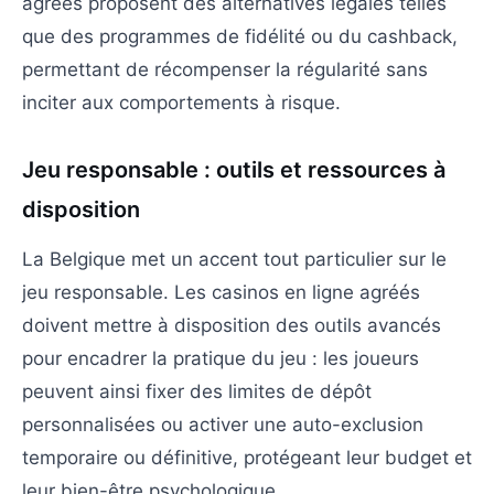
agréés proposent des alternatives légales telles
que des programmes de fidélité ou du cashback,
permettant de récompenser la régularité sans
inciter aux comportements à risque.
Jeu responsable : outils et ressources à
disposition
La Belgique met un accent tout particulier sur le
jeu responsable. Les casinos en ligne agréés
doivent mettre à disposition des outils avancés
pour encadrer la pratique du jeu : les joueurs
peuvent ainsi fixer des limites de dépôt
personnalisées ou activer une auto-exclusion
temporaire ou définitive, protégeant leur budget et
leur bien-être psychologique.