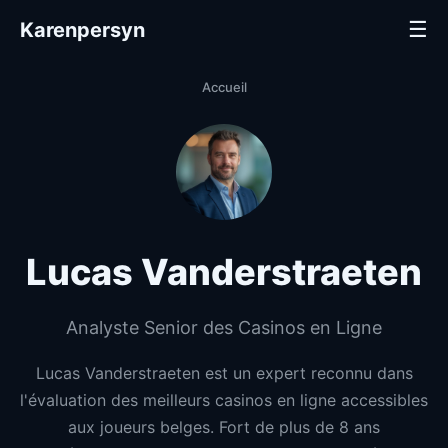
☰
Karenpersyn
Accueil
Lucas Vanderstraeten
Analyste Senior des Casinos en Ligne
Lucas Vanderstraeten est un expert reconnu dans
l'évaluation des meilleurs casinos en ligne accessibles
aux joueurs belges. Fort de plus de 8 ans