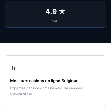
4.9 ★
NOTE
📊
Meilleurs casinos en ligne Belgique
Expertise dans ce domaine avec des années
d’expérience.