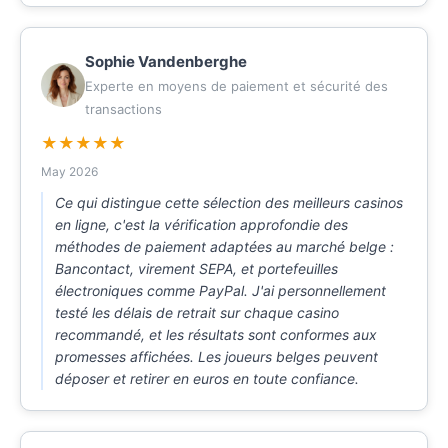
Sophie Vandenberghe
Experte en moyens de paiement et sécurité des
transactions
★★★★★
May 2026
Ce qui distingue cette sélection des meilleurs casinos
en ligne, c'est la vérification approfondie des
méthodes de paiement adaptées au marché belge :
Bancontact, virement SEPA, et portefeuilles
électroniques comme PayPal. J'ai personnellement
testé les délais de retrait sur chaque casino
recommandé, et les résultats sont conformes aux
promesses affichées. Les joueurs belges peuvent
déposer et retirer en euros en toute confiance.