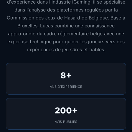
d'expérience dans l'industrie iGaming, il se spécialise
dans l'analyse des plateformes régulées par la
Commission des Jeux de Hasard de Belgique. Basé à
Bruxelles, Lucas combine une connaissance
approfondie du cadre réglementaire belge avec une
expertise technique pour guider les joueurs vers des
expériences de jeu sûres et fiables.
8+
ANS D’EXPÉRIENCE
200+
AVIS PUBLIÉS